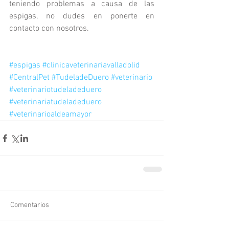
teniendo problemas a causa de las 
espigas, no dudes en ponerte en 
contacto con nosotros.
#espigas
#clinicaveterinariavalladolid
#CentralPet
#TudeladeDuero
#veterinario
#veterinariotudeladeduero
#veterinariatudeladeduero
#veterinarioaldeamayor
Comentarios