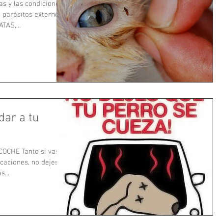
as y las condiciones
 parásitos externos,
AS,...
dar a tu
COCHE Tanto si vas
acaciones, no dejes a
s...