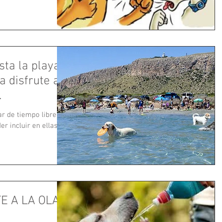
sta la playa?
a disfrute al
.
ar de tiempo libre en
er incluir en ellas a
E A LA OLA