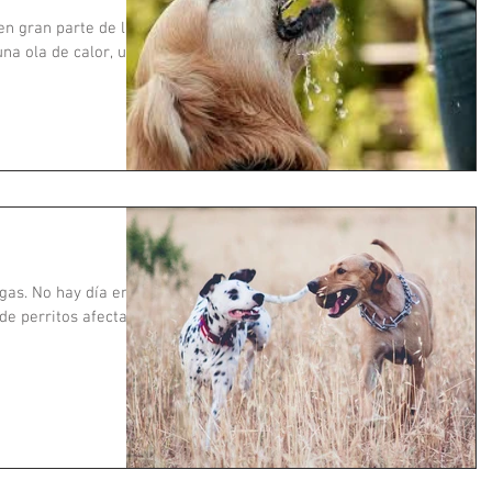
en gran parte de la
na ola de calor, una
as. No hay día en el
de perritos afectados