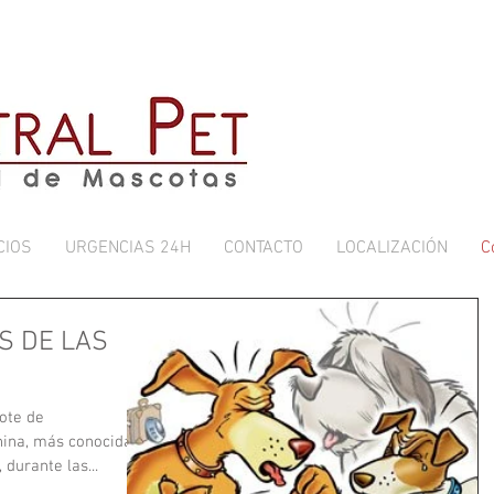
CIOS
URGENCIAS 24H
CONTACTO
LOCALIZACIÓN
C
S DE LAS
ote de
nina, más conocida
 durante las...