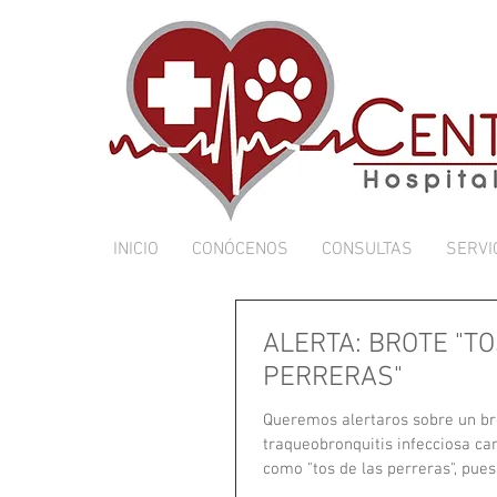
INICIO
CONÓCENOS
CONSULTAS
SERVI
ALERTA: BROTE "TO
PERRERAS"
Queremos alertaros sobre un br
traqueobronquitis infecciosa ca
como "tos de las perreras", pues,