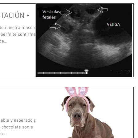
TACIÓN •
ienda...
Y
able y esperado para
 chocolate son a
...