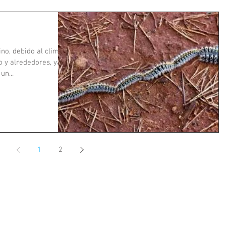
no, debido al clima
 y alrededores, ya
un...
1
2