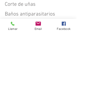
Corte de uñas
Baños antiparasitarios
Llamar
Email
Facebook
© 2015 Central Pet - Hospital
de Mascotas.
Llámanos
Aviso legal y política de privacidad