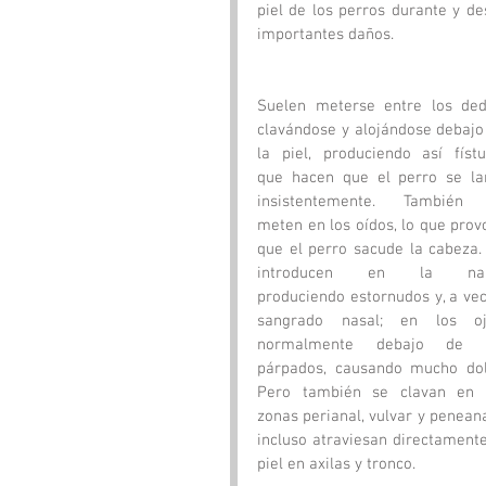
piel de los perros durante y d
importantes daños.
Suelen meterse entre los dedo
clavándose y alojándose debajo 
la piel, produciendo así fístul
que hacen que el perro se la
insistentemente. También 
meten en los oídos, lo que provo
que el perro sacude la cabeza. 
introducen en la nariz
produciendo estornudos y, a vece
sangrado nasal; en los ojo
normalmente debajo de l
párpados, causando mucho dolo
Pero también se clavan en l
zonas perianal, vulvar y peneana,
incluso atraviesan directamente 
piel en axilas y tronco.