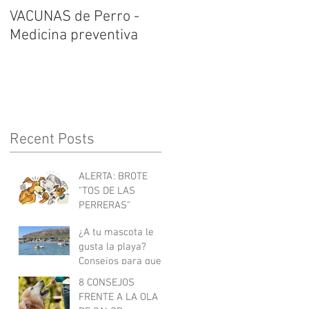
VACUNAS de Perro -
Medicina preventiva
Recent Posts
ALERTA: BROTE
"TOS DE LAS
PERRERAS"
¿A tu mascota le
gusta la playa?
Consejos para que
la disfrute al
8 CONSEJOS
máximo sin riesgos.
FRENTE A LA OLA