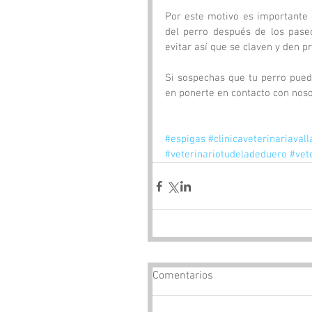
Por este motivo es importante 
del perro después de los pase
evitar así que se claven y den 
Si sospechas que tu perro pued
en ponerte en contacto con noso
#espigas
#clinicaveterinariavall
#veterinariotudeladeduero
#vet
Comentarios