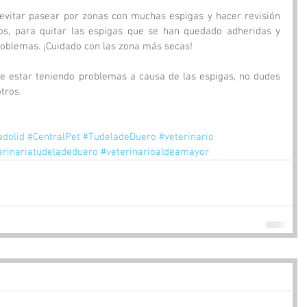
evitar pasear por zonas con muchas espigas y hacer revisión  
os, para quitar las espigas que se han quedado adheridas y 
problemas. ¡Cuidado con las zona más secas!
e estar teniendo problemas a causa de las espigas, no dudes 
tros.
adolid
#CentralPet
#TudeladeDuero
#veterinario
erinariatudeladeduero
#veterinarioaldeamayor