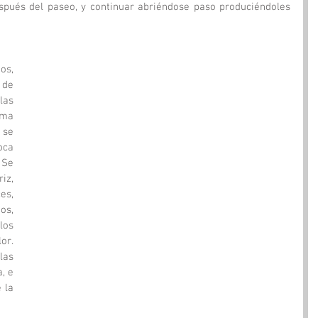
espués del paseo, y continuar abriéndose paso produciéndoles 
s, 
de 
as 
ma 
se 
ca 
Se 
, 
s, 
s, 
os 
r. 
as 
 e 
la 