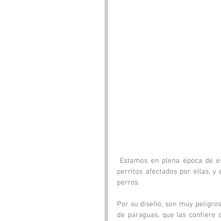
 Estamos en plena época de espigas. No hay día en el que no atendamos varios casos de 
perritos afectados por ellas, 
perros.
Por su diseño, son muy peligros
de paraguas, que las confiere c